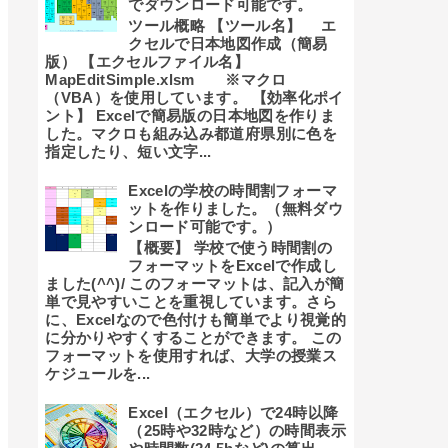
でダウンロード可能です。
ツール概略 【ツール名】 エ
クセルで日本地図作成（簡易
版） 【エクセルファイル名】
MapEditSimple.xlsm ※マクロ
（VBA）を使用しています。 【効率化ポイ
ント】 Excelで簡易版の日本地図を作りま
した。マクロも組み込み都道府県別に色を
指定したり、短い文字...
Excelの学校の時間割フォーマ
ットを作りました。（無料ダウ
ンロード可能です。）
【概要】 学校で使う時間割の
フォーマットをExcelで作成し
ました(^^)/ このフォーマットは、記入が簡
単で見やすいことを重視しています。さら
に、Excelなので色付けも簡単でより視覚的
に分かりやすくすることができます。 この
フォーマットを使用すれば、大学の授業ス
ケジュールを...
Excel（エクセル）で24時以降
（25時や32時など）の時間表示