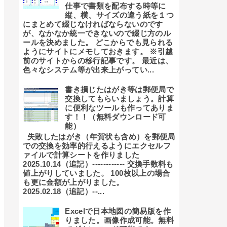
仕事で書類を配布する時等に
縦、横、サイズの違う紙を１つ
にまとめて綴じなければならないのです
が、なかなか統一できないので綴じ方のル
ールを決めました。 どこからでも見られる
ようにサイトにメモしておきます。 ※引越
前のサイトからの移行記事です。 最近は、
色々なシステム等が出来上がってい...
書き損じたはがき等は郵便局で
交換してもらいましょう。計算
に便利なツールも作ってありま
す！！（無料ダウンロード可
能）
失敗したはがき（年賀状も含め）を郵便局
での交換を効率的行えるようにエクセルフ
ァイルで計算シートを作りました
2025.10.14（追記）------------ 交換手数料も
値上がりしていました。 100枚以上の場合
も更に金額が上がりました。
2025.02.18（追記）--...
Excelで日本地図の簡易版を作
りました。画像作成可能。無料