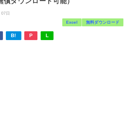
無償ダウンロード可能）
07日
Excel
無料ダウンロード
B!
P
L