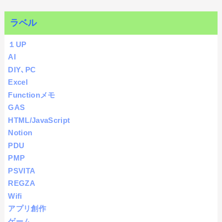
ラベル
１UP
AI
DIY､PC
Excel
Functionメモ
GAS
HTML/JavaScript
Notion
PDU
PMP
PSVITA
REGZA
Wifi
アプリ創作
ゲーム