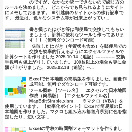
のですが、なかなか統一できないので綴じ方の
ルールを決めました。 どこからでも見られるようにサイト
にメモしておきます。 ※引越前のサイトからの移行記事で
す。 最近は、色々なシステム等が出来上がってい...
書き損じたはがき等は郵便局で交換してもらい
ましょう。計算に便利なツールも作ってありま
す！！（無料ダウンロード可能）
失敗したはがき（年賀状も含め）を郵便局での
交換を効率的行えるようにエクセルファイルで
計算シートを作りました 2025.10.14（追記）------------ 交換
手数料も値上がりしていました。 100枚以上の場合も更に金
額が上がりました。 2025.02.18（追記）--...
Excelで日本地図の簡易版を作りました。画像作
成可能。無料でダウンロード可能です。
ツール概略 【ツール名】 エクセルで日本地図
作成（簡易版） 【エクセルファイル名】
MapEditSimple.xlsm ※マクロ（VBA）を
使用しています。 【効率化ポイント】 Excelで簡易版の日
本地図を作りました。マクロも組み込み都道府県別に色を指
定したり、短い文字...
Excelの学校の時間割フォーマットを作りまし