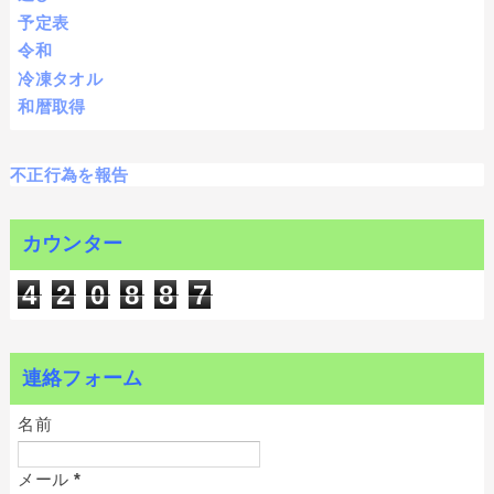
予定表
令和
冷凍タオル
和暦取得
不正行為を報告
カウンター
4
2
0
8
8
7
連絡フォーム
名前
メール
*