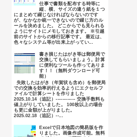
仕事で書類を配布する時等に
縦、横、サイズの違う紙を１つ
にまとめて綴じなければならないのです
が、なかなか統一できないので綴じ方のル
ールを決めました。 どこからでも見られる
ようにサイトにメモしておきます。 ※引越
前のサイトからの移行記事です。 最近は、
色々なシステム等が出来上がってい...
書き損じたはがき等は郵便局で
交換してもらいましょう。計算
に便利なツールも作ってありま
す！！（無料ダウンロード可
能）
失敗したはがき（年賀状も含め）を郵便局
での交換を効率的行えるようにエクセルフ
ァイルで計算シートを作りました
2025.10.14（追記）------------ 交換手数料も
値上がりしていました。 100枚以上の場合
も更に金額が上がりました。
2025.02.18（追記）--...
Excelで日本地図の簡易版を作
りました。画像作成可能。無料