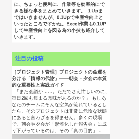
に、ちょっと便利に、作業等を効率的にで
きる様な事をまとめていきます。 １Upま
ではいきませんが、0.1Upで生産性向上と
いったところですかね。Excel作業も0.1UP
して生産性向上を図る為の小技も紹介して
いきます。
注目の投稿
［プロジェクト管理］プロジェクトの命運を
分ける「情報の代謝」——朝会・夕会の本質
的な重要性と実践ガイド
「また会議か……。ただでさえ忙しいのに、
毎日2回も集まる意味があるのか？」 もしあ
なたのチームにそんな空気が流れているとし
たら、そのプロジェクトは非常に危険な状態
にあると言わざるを得ません。多くの現場
で、朝会や夕会が「形骸化した報告会」に成
り下がっているのは、その「真の目的」...