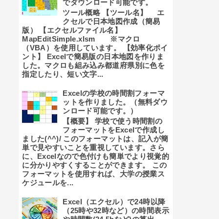
でダウンロード可能です。
ツール概略 【ツール名】 エ
クセルで日本地図作成（簡易
版） 【エクセルファイル名】
MapEditSimple.xlsm ※マクロ
（VBA）を使用しています。 【効率化ポイ
ント】 Excelで簡易版の日本地図を作りま
した。マクロも組み込み都道府県別に色を
指定したり、短い文字...
Excelの学校の時間割フォーマ
ットを作りました。（無料ダウ
ンロード可能です。）
【概要】 学校で使う時間割の
フォーマットをExcelで作成し
ました(^^)/ このフォーマットは、記入が簡
単で見やすいことを重視しています。さら
に、Excelなので色付けも簡単でより視覚的
に分かりやすくすることができます。 この
フォーマットを使用すれば、大学の授業ス
ケジュールを...
Excel（エクセル）で24時以降
（25時や32時など）の時間表示