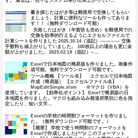
す。 最近は、色々なシステム等が出来上がってい...
書き損じたはがき等は郵便局で交換してもらい
ましょう。計算に便利なツールも作ってありま
す！！（無料ダウンロード可能）
失敗したはがき（年賀状も含め）を郵便局での
交換を効率的行えるようにエクセルファイルで
計算シートを作りました 2025.10.14（追記）------------ 交換
手数料も値上がりしていました。 100枚以上の場合も更に金
額が上がりました。 2025.02.18（追記）--...
Excelで日本地図の簡易版を作りました。画像作
成可能。無料でダウンロード可能です。
ツール概略 【ツール名】 エクセルで日本地図
作成（簡易版） 【エクセルファイル名】
MapEditSimple.xlsm ※マクロ（VBA）を
使用しています。 【効率化ポイント】 Excelで簡易版の日
本地図を作りました。マクロも組み込み都道府県別に色を指
定したり、短い文字...
Excelの学校の時間割フォーマットを作りまし
た。（無料ダウンロード可能です。）
【概要】 学校で使う時間割のフォーマットを
Excelで作成しました(^^)/ このフォーマット