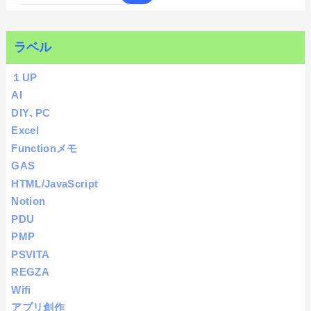
ラベル
１UP
AI
DIY､PC
Excel
Functionメモ
GAS
HTML/JavaScript
Notion
PDU
PMP
PSVITA
REGZA
Wifi
アプリ創作