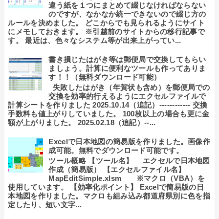
違う紙を１つにまとめて綴じなければならない
のですが、なかなか統一できないので綴じ方の
ルールを決めました。 どこからでも見られるようにサイト
にメモしておきます。 ※引越前のサイトからの移行記事で
す。 最近は、色々なシステム等が出来上がってい...
書き損じたはがき等は郵便局で交換してもらい
ましょう。計算に便利なツールも作ってありま
す！！（無料ダウンロード可能）
失敗したはがき（年賀状も含め）を郵便局での
交換を効率的行えるようにエクセルファイルで
計算シートを作りました 2025.10.14（追記）------------ 交換
手数料も値上がりしていました。 100枚以上の場合も更に金
額が上がりました。 2025.02.18（追記）--...
Excelで日本地図の簡易版を作りました。画像作
成可能。無料でダウンロード可能です。
ツール概略 【ツール名】 エクセルで日本地図
作成（簡易版） 【エクセルファイル名】
MapEditSimple.xlsm ※マクロ（VBA）を
使用しています。 【効率化ポイント】 Excelで簡易版の日
本地図を作りました。マクロも組み込み都道府県別に色を指
定したり、短い文字...