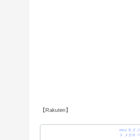
【Rakuten】
moz モズ
ス メガネ 