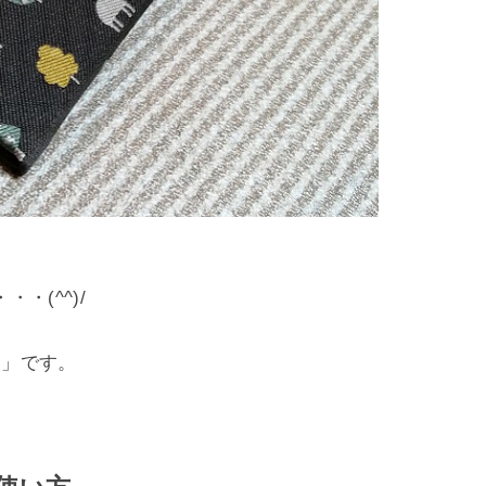
・(^^)/
ス」です。