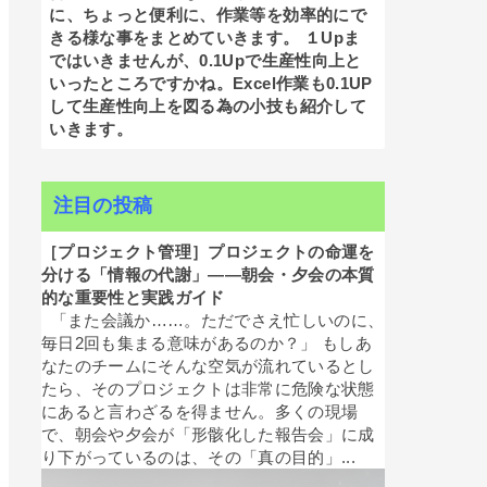
に、ちょっと便利に、作業等を効率的にで
きる様な事をまとめていきます。 １Upま
ではいきませんが、0.1Upで生産性向上と
いったところですかね。Excel作業も0.1UP
して生産性向上を図る為の小技も紹介して
いきます。
注目の投稿
［プロジェクト管理］プロジェクトの命運を
分ける「情報の代謝」——朝会・夕会の本質
的な重要性と実践ガイド
「また会議か……。ただでさえ忙しいのに、
毎日2回も集まる意味があるのか？」 もしあ
なたのチームにそんな空気が流れているとし
たら、そのプロジェクトは非常に危険な状態
にあると言わざるを得ません。多くの現場
で、朝会や夕会が「形骸化した報告会」に成
り下がっているのは、その「真の目的」...