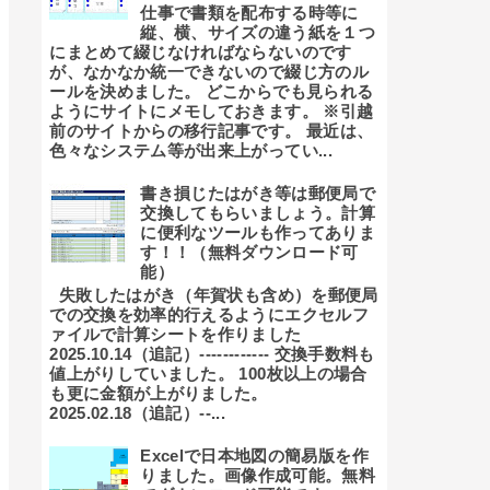
仕事で書類を配布する時等に
縦、横、サイズの違う紙を１つ
にまとめて綴じなければならないのです
が、なかなか統一できないので綴じ方のル
ールを決めました。 どこからでも見られる
ようにサイトにメモしておきます。 ※引越
前のサイトからの移行記事です。 最近は、
色々なシステム等が出来上がってい...
書き損じたはがき等は郵便局で
交換してもらいましょう。計算
に便利なツールも作ってありま
す！！（無料ダウンロード可
能）
失敗したはがき（年賀状も含め）を郵便局
での交換を効率的行えるようにエクセルフ
ァイルで計算シートを作りました
2025.10.14（追記）------------ 交換手数料も
値上がりしていました。 100枚以上の場合
も更に金額が上がりました。
2025.02.18（追記）--...
Excelで日本地図の簡易版を作
りました。画像作成可能。無料