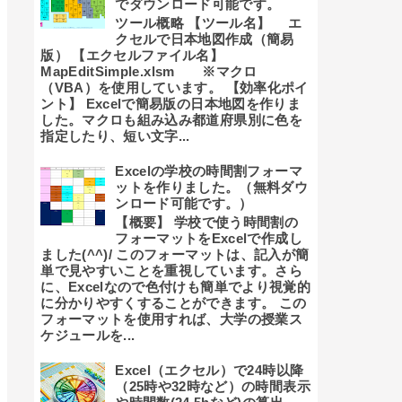
でダウンロード可能です。
ツール概略 【ツール名】 エ
クセルで日本地図作成（簡易
版） 【エクセルファイル名】
MapEditSimple.xlsm ※マクロ
（VBA）を使用しています。 【効率化ポイ
ント】 Excelで簡易版の日本地図を作りま
した。マクロも組み込み都道府県別に色を
指定したり、短い文字...
Excelの学校の時間割フォーマ
ットを作りました。（無料ダウ
ンロード可能です。）
【概要】 学校で使う時間割の
フォーマットをExcelで作成し
ました(^^)/ このフォーマットは、記入が簡
単で見やすいことを重視しています。さら
に、Excelなので色付けも簡単でより視覚的
に分かりやすくすることができます。 この
フォーマットを使用すれば、大学の授業ス
ケジュールを...
Excel（エクセル）で24時以降
（25時や32時など）の時間表示