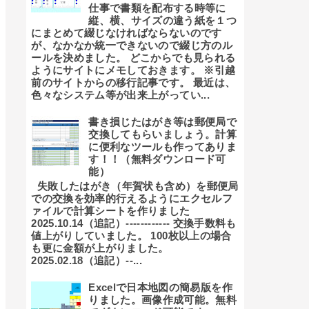
仕事で書類を配布する時等に
縦、横、サイズの違う紙を１つ
にまとめて綴じなければならないのです
が、なかなか統一できないので綴じ方のル
ールを決めました。 どこからでも見られる
ようにサイトにメモしておきます。 ※引越
前のサイトからの移行記事です。 最近は、
色々なシステム等が出来上がってい...
書き損じたはがき等は郵便局で
交換してもらいましょう。計算
に便利なツールも作ってありま
す！！（無料ダウンロード可
能）
失敗したはがき（年賀状も含め）を郵便局
での交換を効率的行えるようにエクセルフ
ァイルで計算シートを作りました
2025.10.14（追記）------------ 交換手数料も
値上がりしていました。 100枚以上の場合
も更に金額が上がりました。
2025.02.18（追記）--...
Excelで日本地図の簡易版を作
りました。画像作成可能。無料