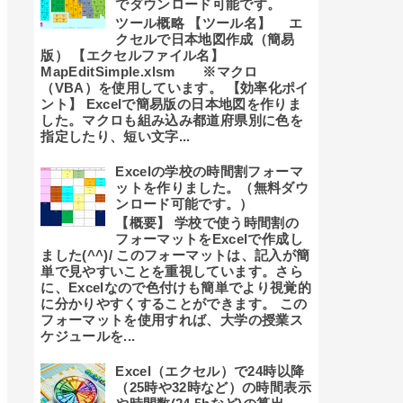
でダウンロード可能です。
ツール概略 【ツール名】 エ
クセルで日本地図作成（簡易
版） 【エクセルファイル名】
MapEditSimple.xlsm ※マクロ
（VBA）を使用しています。 【効率化ポイ
ント】 Excelで簡易版の日本地図を作りま
した。マクロも組み込み都道府県別に色を
指定したり、短い文字...
Excelの学校の時間割フォーマ
ットを作りました。（無料ダウ
ンロード可能です。）
【概要】 学校で使う時間割の
フォーマットをExcelで作成し
ました(^^)/ このフォーマットは、記入が簡
単で見やすいことを重視しています。さら
に、Excelなので色付けも簡単でより視覚的
に分かりやすくすることができます。 この
フォーマットを使用すれば、大学の授業ス
ケジュールを...
Excel（エクセル）で24時以降
（25時や32時など）の時間表示