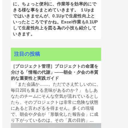
に、ちょっと便利に、作業等を効率的にで
きる様な事をまとめていきます。 １Upま
ではいきませんが、0.1Upで生産性向上と
いったところですかね。Excel作業も0.1UP
して生産性向上を図る為の小技も紹介して
いきます。
注目の投稿
［プロジェクト管理］プロジェクトの命運を
分ける「情報の代謝」——朝会・夕会の本質
的な重要性と実践ガイド
「また会議か……。ただでさえ忙しいのに、
毎日2回も集まる意味があるのか？」 もしあ
なたのチームにそんな空気が流れているとし
たら、そのプロジェクトは非常に危険な状態
にあると言わざるを得ません。多くの現場
で、朝会や夕会が「形骸化した報告会」に成
り下がっているのは、その「真の目的」...