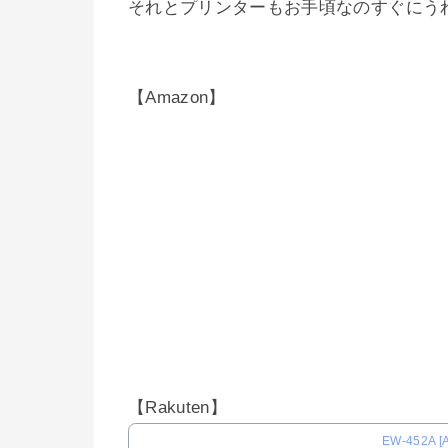
それとプリンターもお手頃なのすぐにう
【Amazon】
【Rakuten】
EW-452A