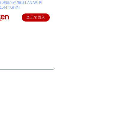
o/多機能/4色/無線LAN/Wi-Fi
/1.44型液晶]
楽天で購入